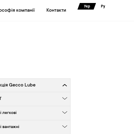
Укр
Ру
ософія компанії
Контакти
кція Gecco Lube
Т
 легкові
і вантажні