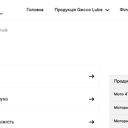
Головна
Продукція Gecco Lube
Філ
ні
тній
Проду
Мото 4
луко
Моторні
віжість
Моторн