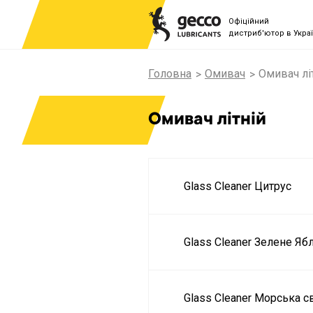
Офіційний
дистриб'ютор в Украї
Головна
Омивач
Омивач лі
Омивач літній
Glass Cleaner Цитрус
Glass Cleaner Зелене Яб
Glass Cleaner Морська с