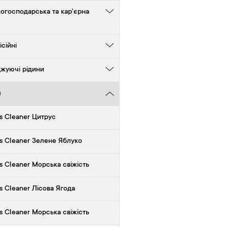
когосподарська та кар'єрна
сійні
жуючі рідини
ч
s Cleaner Цитрус
s Cleaner Зелене Яблуко
s Cleaner Морська свіжість
s Cleaner Лісова Ягода
s Cleaner Морська свіжість