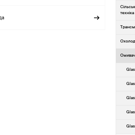
Сільсь
техніка
да
Трансмі
Охолод
Омива
Glas
Glas
Glas
Glas
Glas