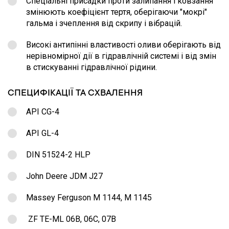
Спеціальні присадки проти залипання і ковзання
змінюють коефіцієнт тертя, оберігаючи "мокрі"
гальма і зчеплення від скрипу і вібрацій.
Високі антипінні властивості оливи оберігають від
нерівномірної дії в гідравлічній системі і від змін
в стискуванні гідравлічної рідини.
СПЕЦИФІКАЦІЇ ТА СХВАЛЕННЯ
API CG-4
API GL-4
DIN 51524-2 HLP
John Deere JDM J27
Massey Ferguson M 1144, M 1145
ZF TE-ML 06B, 06C, 07B